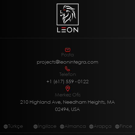
Posta
projects@leonintegra.com
Telefon
+1 (617) 559 - 0122
Merkez Ofis
210 Highland Ave, Needham Heights, MA
02494, USA
Türkçe
İngilizce
Almanca
Arapça
Fince