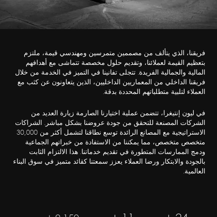
فريقنا، الذي يتألف من مصممين متمرسين ومهندسي قيمة، ملتزم
بتعظيم القيمة لعملائنا، وتقديم حلول مخصصة تتماشى مع أهدافهم
المالية والجمالية الفريدة. تتجلى تفانينا في التميز في الخدمة من خلال
فريقنا الداخلي من المعماريين الداخليين، الذين يتعاونون عن كثب مع
العملاء لتلبية متطلباتهم المحددة بدقة.
في ليون إنتيغرا، تتضمن عملية اختيارنا الصارمة زيارة العديد من
الشركات المصنعة للتحقق من جودة عروضنا بشكل مباشر. الشراكات
الاستراتيجية مع المصانع الرائدة توسع نطاقنا لتشمل أكثر من 30,000
متخصص متخصص، مما يمكننا من الاستفادة من خبراتهم الجماعية
ودمج الممارسات المتطورة في تقديم خدماتنا. هذا الالتزام الثابت
بالجودة والابتكار ورضا العملاء يعزز سمعتنا كقائد متميز في سوق البناء
العالمية.