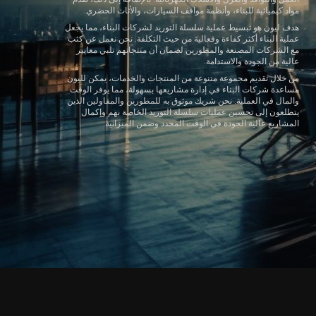
مواد كيميائية للبناء، وأنظمة مواقف السيارات، والأثاث الحضري.
هدف ليون هو تبسيط عملية سلسلة التوريد لشركات البناء، مما يجعل
عملية البناء أكثر كفاءة وفعالية من حيث التكلفة. نحن نعمل عن كثب
مع الشركات المصنعة والمطورين لضمان أن منتجاتهم تلبي معايير
عالية من الجودة والاستدامة.
من خلال تقديم مجموعة متنوعة من المنتجات والخدمات، يمكن لليون
مساعدة شركات البناء في إدارة مشاريعها بسهولة، مما يوفر الوقت
والمال في العملية. نحن شريك موثوق به للمطورين والمقاولين الذين
يتطلعون إلى تحسين عمليات سلسلة التوريد الخاصة بهم وإكمال
المشاريع عالية الجودة في الوقت المحدد وضمن الميزانية.