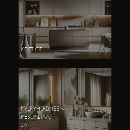
KEITTIÖT
KYLPYHUONEEN
PESUALTAAT
JA