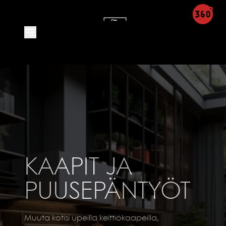
Product Detail - Leon Integra
KAAPIT JA
PUUSEPÄNTYÖT
Muuta kotisi upeilla keittiökaapeilla,