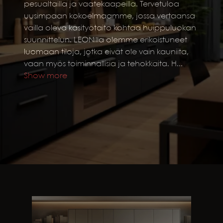
pesualtailla ja vaatekaapeilla. Tervetuloa
uusimpaan kokoelmaamme, jossa vertaansa
vailla oleva käsityötaito kohtaa huippuluokan
suunnittelun. LEONilla olemme erikoistuneet
luomaan tiloja, jotka eivät ole vain kauniita,
vaan myös toiminnallisia ja tehokkaita. H
...
Show more