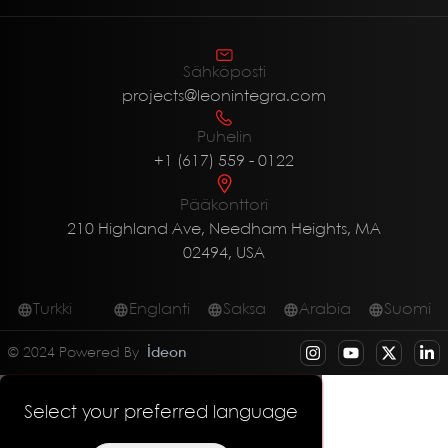
Sähköposti
projects@leonintegra.com
Puhelin
+1 (617) 559 - 0122
Pääkonttori
210 Highland Ave, Needham Heights, MA
02494, USA
Turkki
Englanti
Saksa
Arabia
Suomi
© 2024 Powered By
İdeon
Select your preferred language