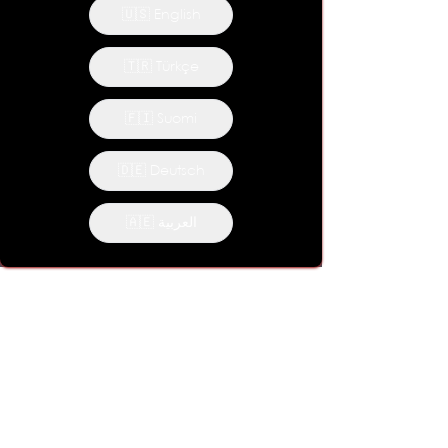
🇺🇸 English
🇹🇷 Türkçe
🇫🇮 Suomi
🇩🇪 Deutsch
🇦🇪 العربية