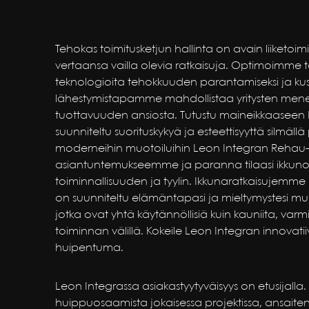
Tehokas toimitusketjun hallinta on avain liiketo
vertaansa vailla olevia ratkaisuja. Optimoimme 
teknologioita tehokkuuden parantamiseksi ja ku
lähestymistapamme mahdollistaa yritysten menes
tuottavuuden ansiosta. Tutustu maineikkaasee
suunniteltu suorituskykyä ja esteettisyyttä silmällä 
moderneihin muotoiluihin Leon Integran Rehau-i
asiantuntemukseemme ja paranna tilaasi ikkunoi
toiminnallisuuden ja tyylin. Ikkunaratkaisujemme l
on suunniteltu elämäntapasi ja mieltymystesi muk
jotka ovat yhtä käytännöllisiä kuin kauniita, va
toiminnan välillä. Kokeile Leon Integran innovatiivi
huipentuma.
Leon Integrassa asiakastyytyväisyys on etusijal
huippuosaamista jokaisessa projektissa, ansaiten