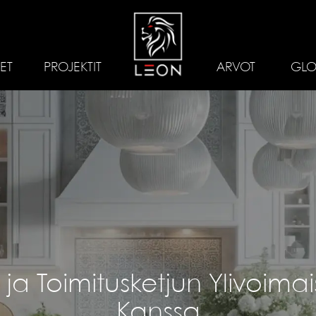
ET
PROJEKTIT
ARVOT
GLO
a Toimitusketjun Ylivoima
Kanssa