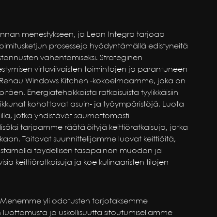
iminnan menestykseen, ja Leon Integra tarjoaa
toimitusketjun prosesseja hyödyntämällä edistyneitä
stannusten vähentämiseksi. Strateginen
tymisen virtaviivaisten toimintojen ja parantuneen
n Rehau Windows Kitchen -kokoelmaamme, joka on
pitäen. Energiatehokkaista ratkaisuista tyylikkäisiin
kkunat kohottavat asuin- ja työympäristöjä. Luota
lla, jotka yhdistävät saumattomasti
isäksi tarjoamme räätälöityjä keittiöratkaisuja, jotka
aan. Taitavat suunnittelijamme luovat keittiöitä,
rmistamalla täydellisen tasapainon muodon ja
sia keittiöratkaisuja ja koe kulinaaristen tilojen
la. Menemme yli odotusten tarjotaksemme
 luottamusta ja uskollisuutta sitoutumisellamme