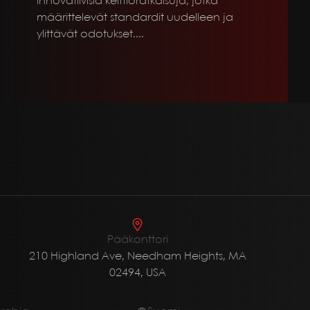
innovatiivisia keittiöratkaisuja, jotka
määrittelevät standardit uudelleen ja
ylittävät odotukset.
...
Pääkonttori
210 Highland Ave, Needham Heights, MA
02494, USA