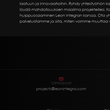
laatuun ja innovaatioihin. Ryhdy yhteistyöhön ka
löydä mahdollisuuksien maailma projekteillesi. K
huippuosaaminen Leon Integran kanssa. Ota yhte
palveluistamme ja siitä, miten voimme muuttaa vis
Sähköposti
projects@leonintegra.com