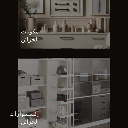
مكونات
الخزائن
إكسسوارات
الخزائن