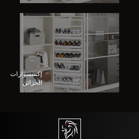
إكسسوارات
الخزائن