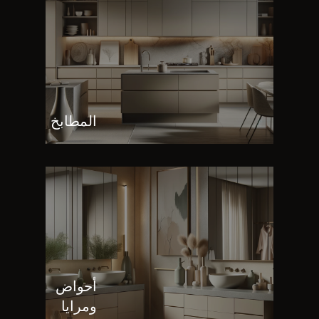
المطابخ
أحواض
ومرايا